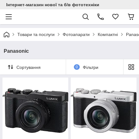
Інтернет-магазин нової та б/в фототехніки
Товари та послуги
Фотоапарати
Компактні
Panas
Panasonic
Сортування
0
Фільтри