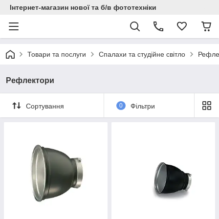
Інтернет-магазин нової та б/в фототехніки
Товари та послуги
Спалахи та студійне світло
Рефле
Рефлектори
Сортування
0
Фільтри