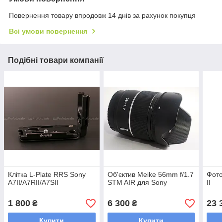
Повернення товару впродовж 14 днів за рахунок покупця
Всі умови повернення
Подібні товари компанії
Клітка L-Plate RRS Sony
Об'єктив Meike 56mm f/1.7
Фото
A7II/A7RII/A7SII
STM AIR для Sony
II
1 800
6 300
23 
₴
₴
Купити
Купити