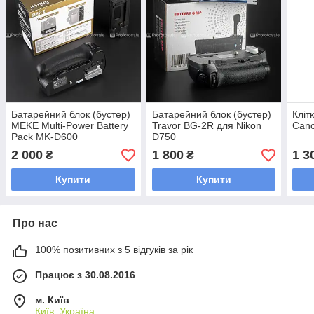
Батарейний блок (бустер)
Батарейний блок (бустер)
Кліт
MEKE Multi-Power Battery
Travor BG-2R для Nikon
Can
Pack MK-D600
D750
2 000
1 800
1 3
₴
₴
Купити
Купити
Про нас
100% позитивних з 5 відгуків за рік
Працює з 30.08.2016
м. Київ
Київ, Україна