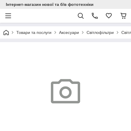
Інтернет-магазин нової та б/в фототехніки
Товари та послуги
Аксесуари
Світлофільтри
Світ