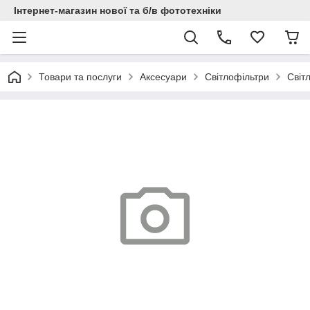
Інтернет-магазин нової та б/в фототехніки
Товари та послуги
Аксесуари
Світлофільтри
Світ