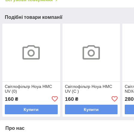
Подібні товари компанії
Світлофільтр Hoya HMC
Світлофільтр Hoya HMC
Світ
UV (0)
UV (C )
NDX
160
160
280
₴
₴
Купити
Купити
Про нас