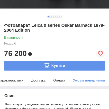
Фотоапарат Leica 0 series Oskar Barnack 1879-
2004 Edition
В наявності
Роздріб
76 200
₴
Купити
арактеристики
Доставка
Оплата
Умови повернення
Опис
Фотоапарат у відмінному технічному та косметичному стані.
Незначні сліди використання на корпусі. Лінза в ідеалі