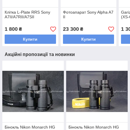
Клітка L-Plate RRS Sony
Фотоапарат Sony Alpha A7
Gari
A7II/A7RII/A7SII
II
(XS
1 800
23 300
1 3
₴
₴
Купити
Купити
Акційні пропозиції та новинки
Бінокль Nikon Monarch HG
Бінокль Nikon Monarch HG