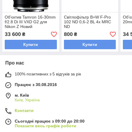
Об'єктив Tamron 16-30mm
Світлофільтр B+W F-Pro
Об'є
f/2.8 Di III VXD G2 для
102 ND 0,6-2 BL 4x MRC
20mm
Nikon Z Новий
ND
33 600
800
34 
₴
₴
Купити
Купити
Про нас
100% позитивних з 5 відгуків за рік
Працює з 30.08.2016
м. Київ
Київ, Україна
Контакти
Сьогодні працює з 09:00 до 20:00
Показати весь графік роботи